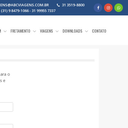
GENS@ABCVIAGENS.COM.BR
31 3519-8800
31) 9 8479-1066 - 31 99955 7337
M
FRETAMENTO
VIAGENS
DOWNLOADS
CONTATO
para o
s e