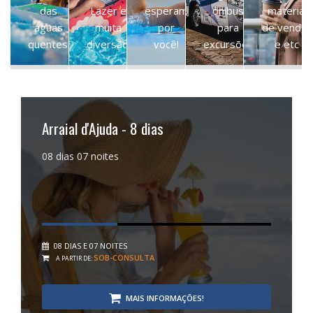
das
Lazer e
esperam
ônibus
material
águas
muita
por
para
de vendas
quentes.
diversão!
você!
excursões
e etc
NOSSOS
HOTÉIS E
HOTÉIS
CONTATE
CADASTRE-
DESTINOS
PARQUES
&
AQUI
SE
PARQUES
Arraial d'Ajuda - 8 dias
08 dias 07 noites
08 DIAS E 07 NOITES
SOB-CONSULTA
A PARTIR DE:
MAIS INFORMAÇÕES!