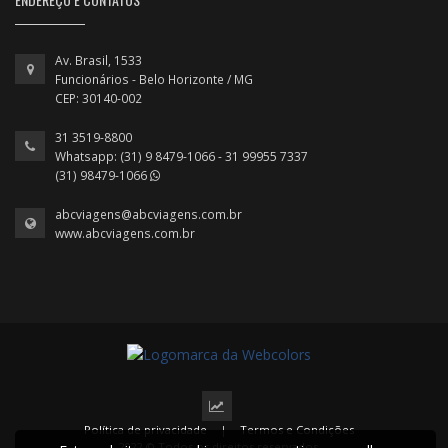
Av. Brasil, 1533
Funcionários - Belo Horizonte / MG
CEP: 30140-002
31 3519-8800
Whatsapp: (31) 9 8479-1066 - 31 99955 7337
(31) 98479-1066
abcviagens@abcviagens.com.br
www.abcviagens.com.br
Política de privacidade
|
Termos e Condições
2022 © Todos os direitos reservados.