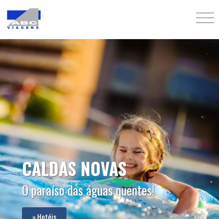
HOTÉIS E RESORTS
Os melhores estão aqui!
» Reserve!