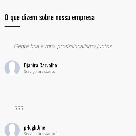
O que dizem sobre nossa empresa
“
Gente boa e mto. profissionalismo juntos
Djanira Carvalho
Serviço prestado:
“
555
pHqghUme
Serviço prestado: 1