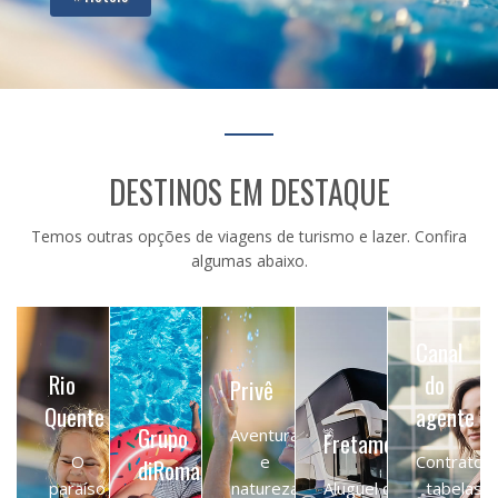
DESTINOS EM DESTAQUE
Temos outras opções de viagens de turismo e lazer. Confira
algumas abaixo.
Canal
Rio
do
Privê
Quente
agente
Grupo
Aventura
Fretamentos
O
e
Contratos,
diRoma
paraíso
natureza
Aluguel de
tabelas,