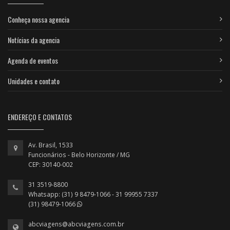
Conheça nossa agencia
Notícias da agencia
Agenda de eventos
Unidades e contato
ENDEREÇO E CONTATOS
Av. Brasil, 1533
Funcionários - Belo Horizonte / MG
CEP: 30140-002
31 3519-8800
Whatsapp: (31) 9 8479-1066 - 31 99955 7337
(31) 98479-1066
abcviagens@abcviagens.com.br