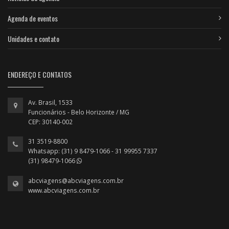
Agenda de eventos
Unidades e contato
ENDEREÇO E CONTATOS
Av. Brasil, 1533
Funcionários - Belo Horizonte / MG
CEP: 30140-002
31 3519-8800
Whatsapp: (31) 9 8479-1066 - 31 99955 7337
(31) 98479-1066
abcviagens@abcviagens.com.br
www.abcviagens.com.br