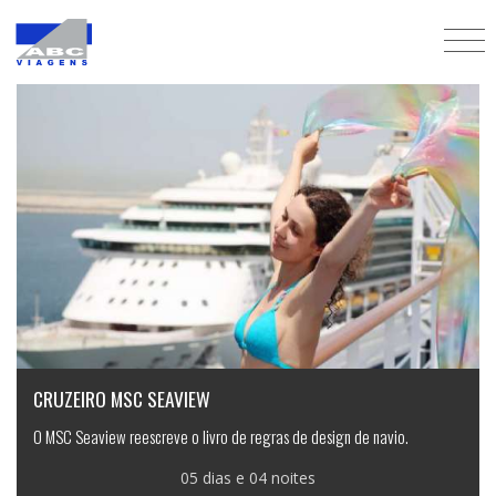
Cruzeiros
CRUZEIRO MSC SEAVIEW
O MSC Seaview reescreve o livro de regras de design de navio.
05 dias e 04 noites