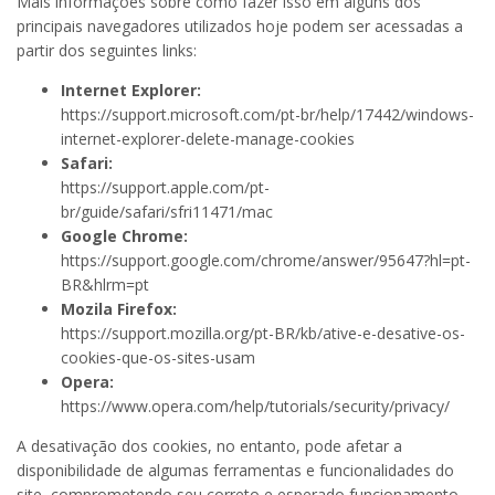
Mais informações sobre como fazer isso em alguns dos
principais navegadores utilizados hoje podem ser acessadas a
partir dos seguintes links:
Internet Explorer:
https://support.microsoft.com/pt-br/help/17442/windows-
internet-explorer-delete-manage-cookies
Safari:
https://support.apple.com/pt-
br/guide/safari/sfri11471/mac
Google Chrome:
https://support.google.com/chrome/answer/95647?hl=pt-
BR&hlrm=pt
Mozila Firefox:
https://support.mozilla.org/pt-BR/kb/ative-e-desative-os-
cookies-que-os-sites-usam
Opera:
https://www.opera.com/help/tutorials/security/privacy/
A desativação dos cookies, no entanto, pode afetar a
disponibilidade de algumas ferramentas e funcionalidades do
site, comprometendo seu correto e esperado funcionamento.