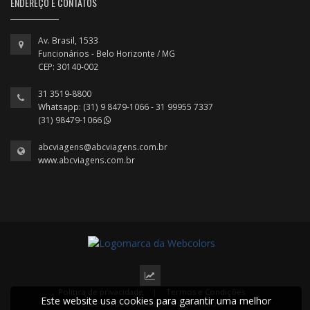
ENDEREÇO E CONTATOS
Av. Brasil, 1533
Funcionários - Belo Horizonte / MG
CEP: 30140-002
31 3519-8800
Whatsapp: (31) 9 8479-1066 - 31 99955 7337
(31) 98479-1066
abcviagens@abcviagens.com.br
www.abcviagens.com.br
Política de privacidade
|
Termos e Condições
Este website usa cookies para garantir uma melhor
2022 © Todos os direitos reservados.