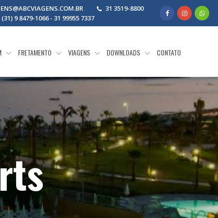
GENS@ABCVIAGENS.COM.BR
31 3519-8800
31) 9 8479-1066 - 31 99955 7337
M
FRETAMENTO
VIAGENS
DOWNLOADS
CONTATO
rts