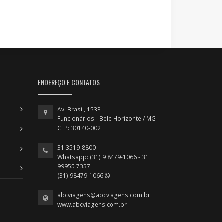
ENDEREÇO E CONTATOS
Av. Brasil, 1533
Funcionários - Belo Horizonte / MG
CEP: 30140-002
31 3519-8800
Whatsapp: (31) 9 8479-1066 - 31
99955 7337
(31) 98479-1066
abcviagens@abcviagens.com.br
www.abcviagens.com.br