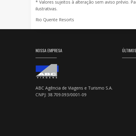
* Valores sujeitos à alteração sem aviso prévio. P
ilustrativas.
Rio Quente Resorts
NOSSA EMPRESA
ÚLTIMO
ABC Agência de Viagens e Turismo S.A.
CNPJ: 38.709.093/0001-09