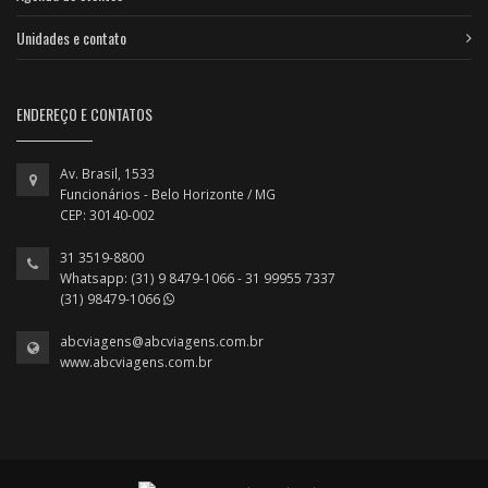
Unidades e contato
ENDEREÇO E CONTATOS
Av. Brasil, 1533
Funcionários - Belo Horizonte / MG
CEP: 30140-002
31 3519-8800
Whatsapp: (31) 9 8479-1066 - 31 99955 7337
(31) 98479-1066
abcviagens@abcviagens.com.br
www.abcviagens.com.br