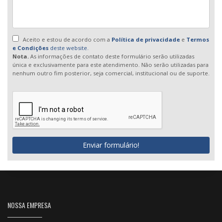
Aceito e estou de acordo com a
Política de privacidade
e
Termos
e Condições
deste website.
Nota.
As informações de contato deste formulário serão utilizadas
única e exclusivamente para este atendimento. Não serão utilizadas para
nenhum outro fim posterior, seja comercial, institucional ou de suporte.
Enviar formulário!
NOSSA EMPRESA