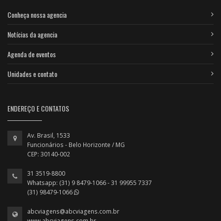
Conheça nossa agencia
Notícias da agencia
Agenda de eventos
Unidades e contato
ENDEREÇO E CONTATOS
Av. Brasil, 1533
Funcionários - Belo Horizonte / MG
CEP: 30140-002
31 3519-8800
Whatsapp: (31) 9 8479-1066 - 31 99955 7337
(31) 98479-1066
abcviagens@abcviagens.com.br
www.abcviagens.com.br